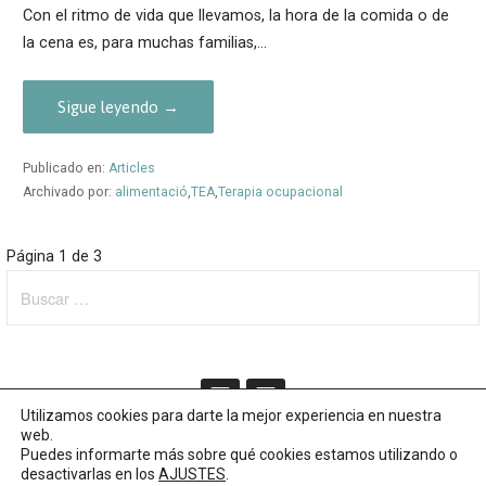
Con el ritmo de vida que llevamos, la hora de la comida o de
la cena es, para muchas familias,…
Sigue leyendo →
Publicado en:
Articles
Archivado por:
alimentació
,
TEA
,
Terapia ocupacional
Navegación
Página 1 de 3
Buscar:
por
Entrada
Utilizamos cookies para darte la mejor experiencia en nuestra
web.
Puedes informarte más sobre qué cookies estamos utilizando o
Copyright © Centre Daia 2019
desactivarlas en los
AJUSTES
.