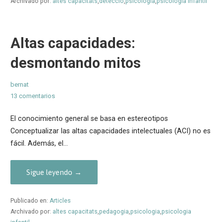
Archivado por:
altes capacitats
,
detecció
,
psicologia
,
psicologia infantil
Altas capacidades:
desmontando mitos
bernat
13 comentarios
El conocimiento general se basa en estereotipos
Conceptualizar las altas capacidades intelectuales (ACI) no es
fácil. Además, el…
Sigue leyendo →
Publicado en:
Articles
Archivado por:
altes capacitats
,
pedagogia
,
psicologia
,
psicologia