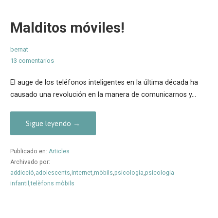
Malditos móviles!
bernat
13 comentarios
El auge de los teléfonos inteligentes en la última década ha
causado una revolución en la manera de comunicarnos y…
Sigue leyendo →
Publicado en:
Articles
Archivado por:
addicció
,
adolescents
,
internet
,
mòbils
,
psicologia
,
psicologia
infantil
,
telèfons mòbils