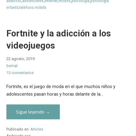
addicció
,
adolescents
,
internet
,
mòbils
,
psicologia
,
psicologia
infantil
,
telèfons mòbils
Fortnite y la adicción a los
videojuegos
22 agosto, 2019
bernat
13 comentarios
Fortnite, es el juego de moda en el que muchos niños y
adolescentes pasan horas y horas delante de la…
Sigue leyendo →
Publicado en:
Articles