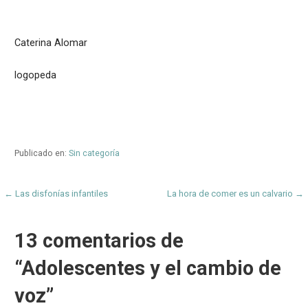
Caterina Alomar
logopeda
Publicado en:
Sin categoría
Navegación
← Las disfonías infantiles
La hora de comer es un calvario →
de
13 comentarios de
entradas
“Adolescentes y el cambio de
voz”